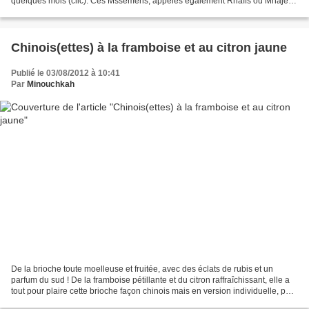
quelques mois (clic). Ces Mssemens, appelés également Rhaîfs ou Mhajebs
(en Algérie), sont très feuilletés...
Chinois(ettes) à la framboise et au citron jaune
Publié le 03/08/2012 à 10:41
Par
Minouchkah
De la brioche toute moelleuse et fruitée, avec des éclats de rubis et un
parfum du sud ! De la framboise pétillante et du citron raffraîchissant, elle a
tout pour plaire cette brioche façon chinois mais en version individuelle, par
ce que ça ne se partage...