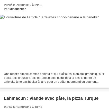
Publié le 20/08/2012 à 09:30
Par
Minouchkah
Une recette simple comme bonjour et qui plaît aussi bien aux grands qu'aux
petits. Elle croustille, elle est chocolatée et fruitée à la fois, le genre de
tartelette à ne pas hésiter à faire pour un goûter gourmand ou pour un
dessert généreux. Cette recette...
Lahmacun : viande avec pâte, la pizza Turque
Publié le 14/08/2012 à 10:39