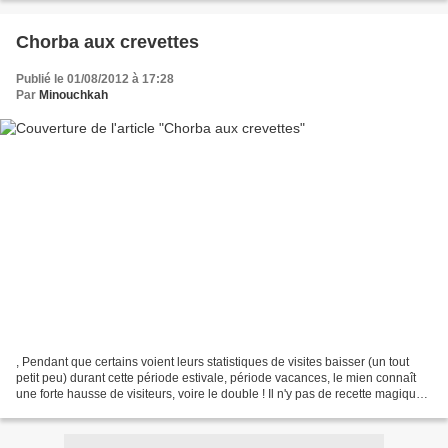
Chorba aux crevettes
Publié le 01/08/2012 à 17:28
Par
Minouchkah
, Pendant que certains voient leurs statistiques de visites baisser (un tout
petit peu) durant cette période estivale, période vacances, le mien connaît
une forte hausse de visiteurs, voire le double ! Il n'y pas de recette magique
ni secrète, juste qu'en...