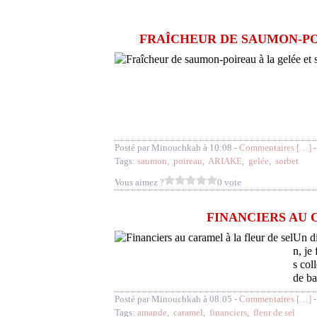
FRAÎCHEUR DE SAUMON-PO
Posté par Minouchkah à 10:08 -
Commentaires [
…
]
-
Tags:
saumon
,
poireau
,
ARIAKE
,
gelée
,
sorbet
Vous aimez ?
0 vote
FINANCIERS AU 
Un di
n, je
s col
de ba
Posté par Minouchkah à 08:05 -
Commentaires [
…
]
-
Tags:
amande
,
caramel
,
financiers
,
fleur de sel