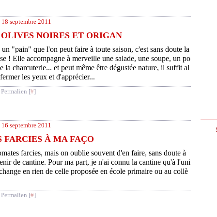
18 septembre 2011
OLIVES NOIRES ET ORIGAN
a un "pain" que l'on peut faire à toute saison, c'est sans doute la
se ! Elle accompagne à merveille une salade, une soupe, un po
e la charcuterie... et peut même être dégustée nature, il suffit al
fermer les yeux et d'apprécier...
 Permalien [
#
]
16 septembre 2011
 FARCIES À MA FAÇO
tomates farcies, mais on oublie souvent d'en faire, sans doute à
nir de cantine. Pour ma part, je n'ai connu la cantine qu'à l'uni
e change en rien de celle proposée en école primaire ou au collè
 Permalien [
#
]