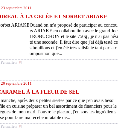
23 septembre 2011
IREAU À LA GELÉE ET SORBET ARIAKE
Quand on m'a proposé de participer au concou
rs ARIAKE en collaboration avec le grand Joë
l ROBUCHON et le site 750g , je n'ai pas hési
té une seconde. Il faut dire que j'ai déjà testé ce
s bouillons et j'en été très satisfaite tant par la c
omposition que...
 Permalien [
#
]
20 septembre 2011
CARAMEL À LA FLEUR DE SEL
manche, après deux petites siestes par ce que j'en avais besoi
 file en cuisine préparer un bel assortiment de financiers pour le
lègues de mon mari. J'ouvre le placard, j'en sors les ingrédients
se pour faire ma recette inratable de...
 Permalien [
#
]