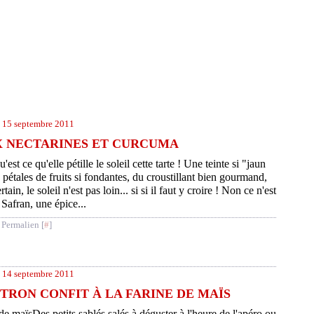
15 septembre 2011
X NECTARINES ET CURCUMA
'est ce qu'elle pétille le soleil cette tarte ! Une teinte si "jaun
 pétales de fruits si fondantes, du croustillant bien gourmand,
ertain, le soleil n'est pas loin... si si il faut y croire ! Non ce n'est
 Safran, une épice...
 Permalien [
#
]
14 septembre 2011
ITRON CONFIT À LA FARINE DE MAÏS
Des petits sablés salés à déguster à l'heure de l'apéro ou