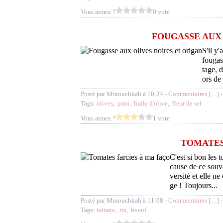
Vous aimez ?
0 vote
FOUGASSE AUX 
S'il y'
fougas
tage, d
ors de 
Posté par Minouchkah à 10:24 -
Commentaires [
…
]
-
Tags:
olives
,
pain
,
huile d'olive
,
fleur de sel
Vous aimez ?
1 vote
TOMATES
C'est si bon les 
cause de ce souve
versité et elle n
ge ! Toujours...
Posté par Minouchkah à 11:08 -
Commentaires [
…
]
-
Tags:
tomate
,
riz
,
boeuf