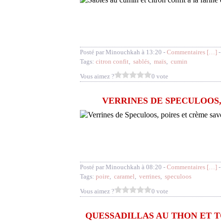
Posté par Minouchkah à 13:20 -
Commentaires [
…
]
-
Tags:
citron confit
,
sablés
,
maïs
,
cumin
Vous aimez ?
0 vote
VERRINES DE SPECULOOS
Posté par Minouchkah à 08:20 -
Commentaires [
…
]
-
Tags:
poire
,
caramel
,
verrines
,
speculoos
Vous aimez ?
0 vote
QUESSADILLAS AU THON ET T