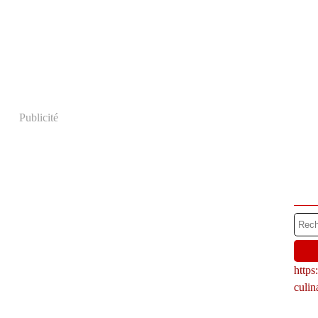
Publicité
http
culi