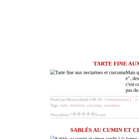
TARTE FINE AU
Mais qu
e", des
c'est c
pas du
Posté par Minouchkah à 08:50 -
Commentaires [
…
]
-
Tags:
tarte
,
feuilleté
,
curcuma
,
nectarine
Vous aimez ?
0 vote
SABLÉS AU CUMIN ET C