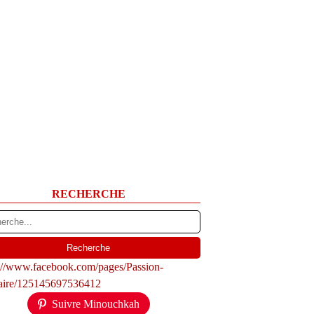
RECHERCHE
s://www.facebook.com/pages/Passion-
naire/125145697536412
Suivre Minouchkah