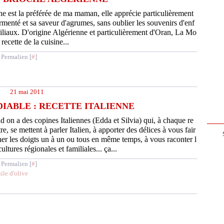
he est la préférée de ma maman, elle apprécie particulièrement
rmenté et sa saveur d'agrumes, sans oublier les souvenirs d'enf
iliaux. D'origine Algérienne et particulièrement d'Oran, La Mo
recette de la cuisine...
 Permalien [
#
]
21 mai 2011
DIABLE : RECETTE ITALIENNE
 on a des copines Italiennes (Edda et Silvia) qui, à chaque re
re, se mettent à parler Italien, à apporter des délices à vous fair
her les doigts un à un ou tous en même temps, à vous raconter l
cultures régionales et familiales... ça...
 Permalien [
#
]
ile d'olive