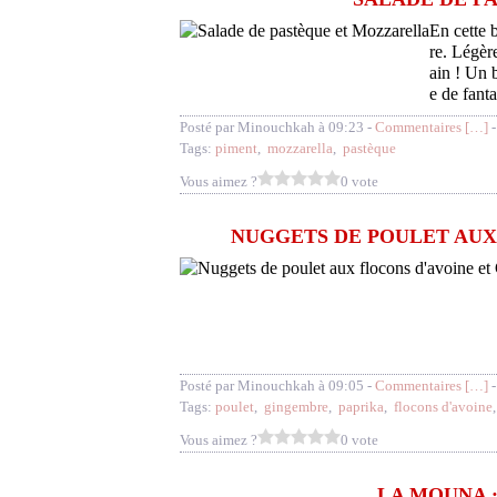
En cette b
re. Légère
ain ! Un 
e de fanta
Posté par Minouchkah à 09:23 -
Commentaires [
…
]
-
Tags:
piment
,
mozzarella
,
pastèque
Vous aimez ?
0 vote
NUGGETS DE POULET AUX
Posté par Minouchkah à 09:05 -
Commentaires [
…
]
-
Tags:
poulet
,
gingembre
,
paprika
,
flocons d'avoine
Vous aimez ?
0 vote
LA MOUNA 