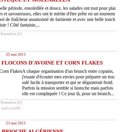
elle période, ensoleillée et douce, les salades ont tout pour plai
s et savoureuses, elles ont le mérite d'être prête en un tournem
bol de fraîcheur assaisonné de farniente et avec une belle touch
isie ! Côté fantaisie,...
 Permalien [
#
]
25 mai 2011
 FLOCONS D'AVOINE ET CORN FLAKES
A chaque organisation d'un brunch entre copains,
j'essaie d'écouter mes envies pour préparer un truc
salé facile à transporter et qui se dégusterait froid.
Parfois la mission semble si fastoche mais parfois
elle est compliquée ! Ce jour là, pour un brunch...
 Permalien [
#
]
,
maïs soufflé
23 mai 2011
: BRIOCHE ALGÉRIENNE