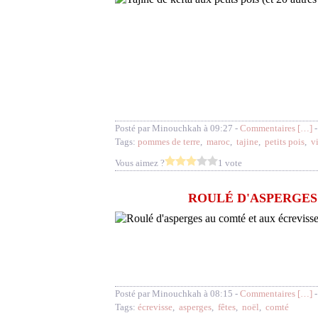
Posté par Minouchkah à 09:27 -
Commentaires [
…
]
-
Tags:
pommes de terre
,
maroc
,
tajine
,
petits pois
,
v
Vous aimez ?
1 vote
ROULÉ D'ASPERGES
Posté par Minouchkah à 08:15 -
Commentaires [
…
]
-
Tags:
écrevisse
,
asperges
,
fêtes
,
noël
,
comté