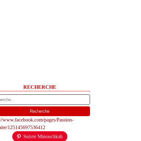
RECHERCHE
s://www.facebook.com/pages/Passion-
naire/125145697536412
Suivre Minouchkah