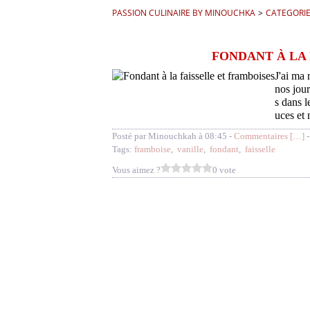
PASSION CULINAIRE BY MINOUCHKA
>
CATEGORI
FONDANT À LA 
J'ai ma 
nos jour
s dans l
uces et 
Posté par Minouchkah à 08:45 -
Commentaires [
…
]
-
Tags:
framboise
,
vanille
,
fondant
,
faisselle
Vous aimez ?
0 vote