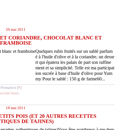
20 mai 2011
E ET CORIANDRE, CHOCOLAT BLANC ET
FRAMBOISE
Quelques rubis fruités sur un sablé parfum
é à l'huile d'olive et à la coriandre, un desse
rt qui épatera les palais de part son raffine
ment et sa simplicité. Telle est ma participat
ion sucrée à base d'huile d'olive pour Yum
my Pour le sablé : 150 g de farine60...
 Permalien [
#
]
ocolat blanc
18 mai 2011
ETITS POIS (ET 20 AUTRES RECETTES
IQUES DE TAJINES)
Vous êtes nombreux à me dem