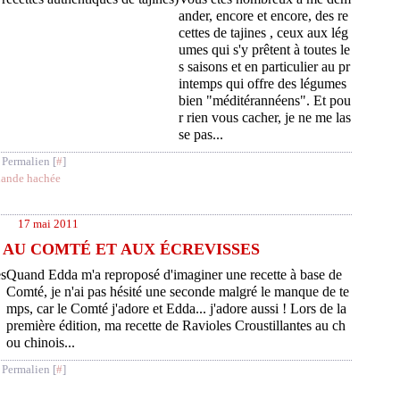
ander, encore et encore, des re
cettes de tajines , ceux aux lég
umes qui s'y prêtent à toutes le
s saisons et en particulier au pr
intemps qui offre des légumes
bien "méditérannéens". Et pou
r rien vous cacher, je ne me las
se pas...
 Permalien [
#
]
iande hachée
17 mai 2011
 AU COMTÉ ET AUX ÉCREVISSES
Quand Edda m'a reproposé d'imaginer une recette à base de
Comté, je n'ai pas hésité une seconde malgré le manque de te
mps, car le Comté j'adore et Edda... j'adore aussi ! Lors de la
première édition, ma recette de Ravioles Croustillantes au ch
ou chinois...
 Permalien [
#
]