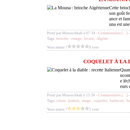
Cette brioc
son goût fe
ance et fam
una est une 
Posté par Minouchkah à 07:34 -
Commentaires [
…
]
-
Tags:
brioche
,
orange
,
levain
,
Algérie
Vous aimez ?
0 vote
COQUELET À LA 
Quand
ncont
e léc
eurs 
Posté par Minouchkah à 15:56 -
Commentaires [
…
]
-
Tags:
citron
,
piment
,
sauge
,
coquelet
,
barbecue
,
hu
Vous aimez ?
1 vote