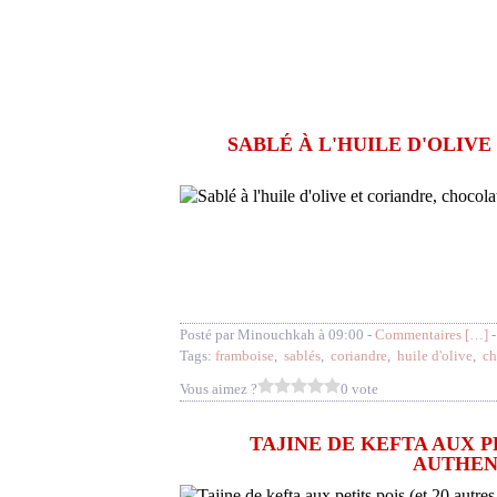
SABLÉ À L'HUILE D'OLIV
Posté par Minouchkah à 09:00 -
Commentaires [
…
]
-
Tags:
framboise
,
sablés
,
coriandre
,
huile d'olive
,
ch
Vous aimez ?
0 vote
TAJINE DE KEFTA AUX P
AUTHENT