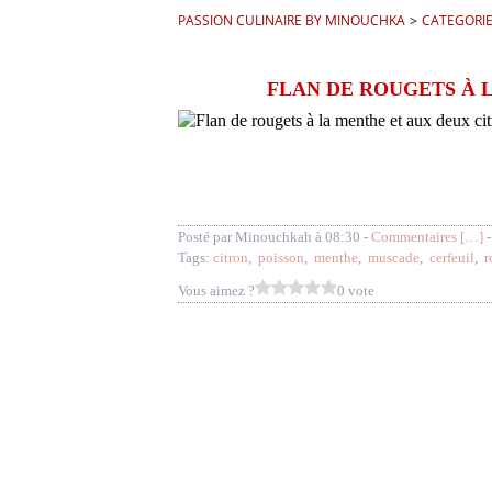
PASSION CULINAIRE BY MINOUCHKA
>
CATEGORI
FLAN DE ROUGETS À 
Posté par Minouchkah à 08:30 -
Commentaires [
…
]
-
Tags:
citron
,
poisson
,
menthe
,
muscade
,
cerfeuil
,
r
Vous aimez ?
0 vote