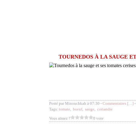
TOURNEDOS À LA SAUGE ET
Posté par Minouchkah à 07:30 -
Commentaires [
…
]
-
Tags:
tomate
,
boeuf
,
sauge
,
coriandre
Vous aimez ?
0 vote