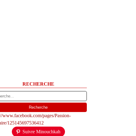
RECHERCHE
s://www.facebook.com/pages/Passion-
naire/125145697536412
Suivre Minouchkah