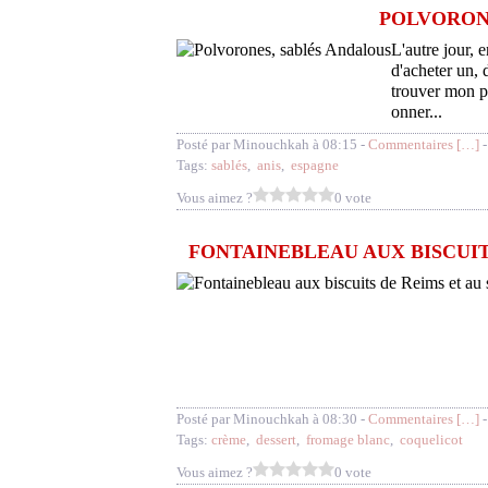
POLVORON
L'autre jour, e
d'acheter un, 
trouver mon pl
onner...
Posté par Minouchkah à 08:15 -
Commentaires [
…
]
-
Tags:
sablés
,
anis
,
espagne
Vous aimez ?
0 vote
FONTAINEBLEAU AUX BISCUIT
Posté par Minouchkah à 08:30 -
Commentaires [
…
]
-
Tags:
crème
,
dessert
,
fromage blanc
,
coquelicot
Vous aimez ?
0 vote