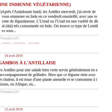
INE INDIENNE VÉGÉTARIENNE)
Après l'Andalousie lundi, les Antilles mercredi, j'ai envie de
vous emmener en Inde en ce vendredi ensoleillé, avec une re
cette de légumineuse. L'Urrad ou l'Urad est une variété de dh
al (dal) très consommée en Inde. On trouve ce type de Lentill
es sous...
 Permalien [
#
]
,
cumin
,
coriandre
,
curcuma
14 avril 2010
GAMBOS À L'ANTILLAISE
es Antilles pour une salade bien verte servie généralement en e
 accompagnement de grillades. Bien que ce légume rime avec
t chaleur, il est issue d'une plante annuelle et se consomme à t
aisons, en Afrique, en...
 Permalien [
#
]
12 avril 2010