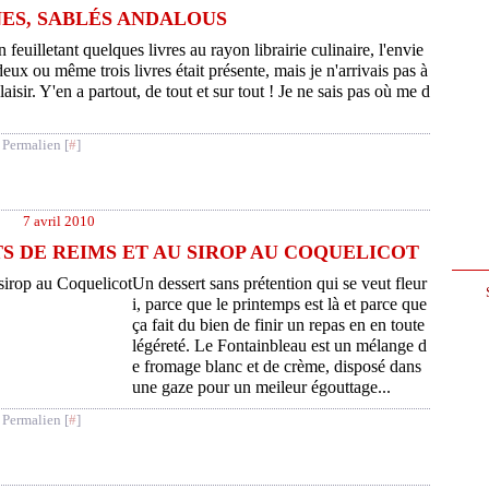
ES, SABLÉS ANDALOUS
n feuilletant quelques livres au rayon librairie culinaire, l'envie
deux ou même trois livres était présente, mais je n'arrivais pas à
aisir. Y'en a partout, de tout et sur tout ! Je ne sais pas où me d
 Permalien [
#
]
7 avril 2010
S DE REIMS ET AU SIROP AU COQUELICOT
Un dessert sans prétention qui se veut fleur
i, parce que le printemps est là et parce que
ça fait du bien de finir un repas en en toute
légéreté. Le Fontainbleau est un mélange d
e fromage blanc et de crème, disposé dans
une gaze pour un meileur égouttage...
 Permalien [
#
]