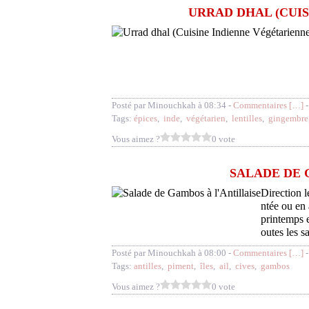
URRAD DHAL (CUIS
Posté par Minouchkah à 08:34 -
Commentaires [
…
]
-
Tags:
épices
,
inde
,
végétarien
,
lentilles
,
gingembre
Vous aimez ?
0 vote
SALADE DE 
Direction l
ntée ou en
printemps e
outes les s
Posté par Minouchkah à 08:00 -
Commentaires [
…
]
-
Tags:
antilles
,
piment
,
îles
,
ail
,
cives
,
gambos
Vous aimez ?
0 vote