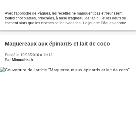
Avec l'approche de Pâques, les recettes ne manquent pas et fleurissent
toutes chocolatées, briochées, à base d'agneau, de lapin... et les oeufs se
cachent alors que les cloches se font vedettes.. Le jour de Pâques approche
et avec lui ce lundi férié tant...
Maquereaux aux épinards et lait de coco
Publié le 19/03/2010 à 11:12
Par
Minouchkah