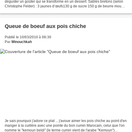
déguster un goûter qui se transforme en un dessert. Sablés bretons (selon
Christophe Felder) : 3 jaunes d’œufs130 g de sucre 150 g de beurre mou
200 g de farine1 pointe de cuillère...
Queue de boeuf aux pois chiche
Publié le 10/03/2010 à 08:30
Par
Minouchkah
Je sais pourquoi j'adore ce plat ... j'avoue aimer les pois chiche au point d'en
manger à la cuillère avec une pointe du bon cumin Marocain, celui que l'on
nomme le "kemoun beldi" (le terme cumin vient de l'arabe "Kemoun")