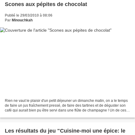
Scones aux pépites de chocolat
Publié le 29/03/2010 à 08:06
Par
Minouchkah
Rien ne vaut le plaisir d'un petit déjeuner un dimanche matin, on a le temps
de faire un jus fraîchement pressé, de faire des tartines et de déguster son
café qui aurait bien pu être servi dans une flûte de champagne ! Un de ces
derniers dimanches, j'ai...
Les résultats du jeu "Cuisine-moi une épice: le