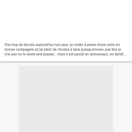
Pas trop de bla bla aujourd'hui non plus, je rentre à peine d'une virée en
bonne compagnie et j'ai plein de choses à faire puisqu'encore une fois je
n'ai pas vu le week-end passer... mais il est passé en amoureaux, en famille
et entre amis, c'est ce qui...