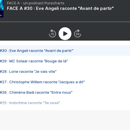
FACE A - un podcast Purecharts
FACE A #30 : Eve Angeli raconte "Avant de partir"
#30 : Eve Angeli raconte "Avant de partir"
#29 : MC Solaar raconte "Bouge de là"
28 : Lorie raconte "Je vais vite"
#27 : Christophe Willem raconte "Jacques a dit"
#26 : Chimène Badi raconte "Entre nous"
#25 : Indochine raconte "3e sexe"
#24 : Zaho raconte "C'est chelou"
#23 : Patrick Bruel raconte "Au café des délices"