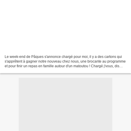
Le week-end de Pâques s'annonce chargé pour moi, il y a des cartons qui
s'apprêtent à gagner notre nouveau chez nous, une brocante au programme
et pour finir un repas en famille autour d'un matoutou ! Chargé j'vous, dis
mais bien plaisant et agréable...