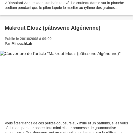
vif rissolant viandes dans un bain relevé. Le couteau danse sur la planche
podium pendant que le pilon tapote le mortier au rythme des graines
crépitant dans l’huile. Les épices...
Makrout Elouz (pâtisserie Algérienne)
Publié le 20/10/2008 à 09:00
Par
Minouchkah
Vous êtes friands de ces petites douceurs aux mille et un parfums, elles vous
séduisent par leur aspect tout mimi et leur promesse de gourmandise
savoureuse. Des douceurs qui en cachent bien d'autres, car la pâtisserie