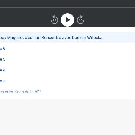
bey Maguire, c'est lui ! Rencontre avec Damien Witecka
e 6
e 5
e 4
e 3
s créatrices de la VF !
e 2
e 1
e Mektoub My Love arrive enfin ! Rencontre avec Shaïn Boumedine et Sal