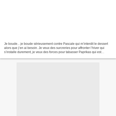
Je boude... je boude sérieusement contre Pascale qui m’interdit le dessert
alors que j’en ai besoin. Je veux des surcreries pour affronter l’hiver qui
s’installe durement, je veux des forces pour tabasser Paprikas qui est
méchante avec moi, je veux du...