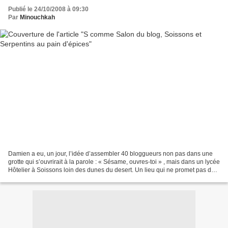
Publié le 24/10/2008 à 09:30
Par
Minouchkah
Damien a eu, un jour, l’idée d’assembler 40 bloggueurs non pas dans une
grotte qui s’ouvrirait à la parole : « Sésame, ouvres-toi » , mais dans un lycée
Hôtelier à Soissons loin des dunes du desert. Un lieu qui ne promet pas de
l’or monnayé, des ballots...