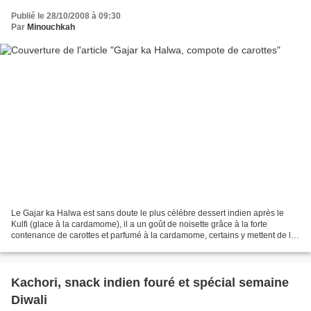
Publié le 28/10/2008 à 09:30
Par
Minouchkah
Le Gajar ka Halwa est sans doute le plus célébre dessert indien après le
Kulfi (glace à la cardamome), il a un goût de noisette grâce à la forte
contenance de carottes et parfumé à la cardamome, certains y mettent de la
cannelle mais j'ai préféré faire...
Kachori, snack indien fouré et spécial semaine
Diwali