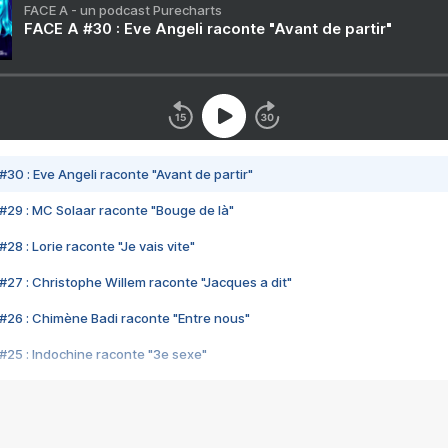
FACE A - un podcast Purecharts
FACE A #30 : Eve Angeli raconte "Avant de partir"
#30 : Eve Angeli raconte "Avant de partir"
#29 : MC Solaar raconte "Bouge de là"
28 : Lorie raconte "Je vais vite"
#27 : Christophe Willem raconte "Jacques a dit"
#26 : Chimène Badi raconte "Entre nous"
#25 : Indochine raconte "3e sexe"
#24 : Zaho raconte "C'est chelou"
#23 : Patrick Bruel raconte "Au café des délices"