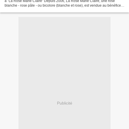
à "La Rose Marie Claire" Depuis 2006, La Rose Marie Claire, une rose
blanche - rose pâle - ou bicolore (blanche et rose), est vendue au bénéfice
d'associations qui scolarisent...
Publicité