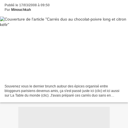
Publié le 17/03/2008 à 09:50
Par
Minouchkah
Souvenez vous le dernier brunch autour des épices organisé entre
bloggeurs parisiens devenus amis, ça s'est passé juste ici (clic) et ici aussi
sur La Table du monde (clic). J'avais préparé ces carrés duo sans en
connaître le goût ni la texture puisque...