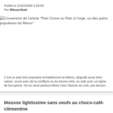
Publié le 21/03/2008 à 09:59
Par
Minouchkah
C'est un pain très populaire et traditionnel au Maroc, dégusté aussi bien
nature, sucré avec de la confiture ou du beurre-miel, ou salé avec un tajine
de tout genre. On en vend partout même chez l'épicier du coin, pas besoin
d'aller chez le boulanger...
Mousse lightissime sans oeufs au choco-café-
clémentine